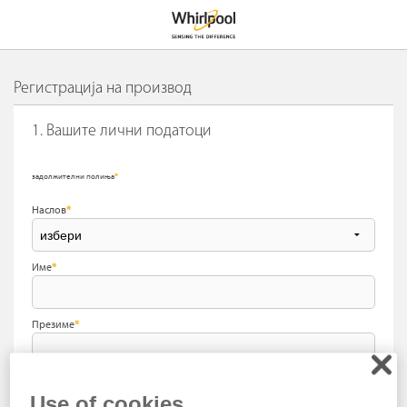
Регистрација на производ
1. Вашите лични податоци
задолжителни полиња
*
Наслов
*
Име
*
Презиме
*
Име на улицата
*
Use of cookies