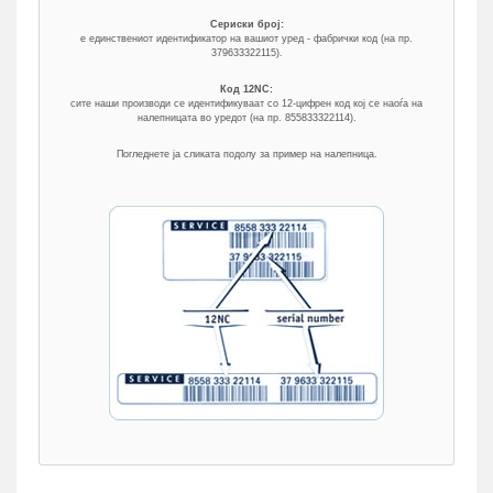
Сериски број:
е единствениот идентификатор на вашиот уред - фабрички код (на пр.
379633322115).
Код 12NC:
сите наши производи се идентификуваат со 12-цифрен код кој се наоѓа на
налепницата во уредот (на пр. 855833322114).
Погледнете ја сликата подолу за пример на налепница.