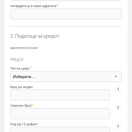
потврдете ја е-маил адресата
*
2. Податоци за уредот
задолжителни полиња
*
УРЕД 01
Тип на уред
*
Број на модел
Сериски број
*
Код од 12 цифри
*