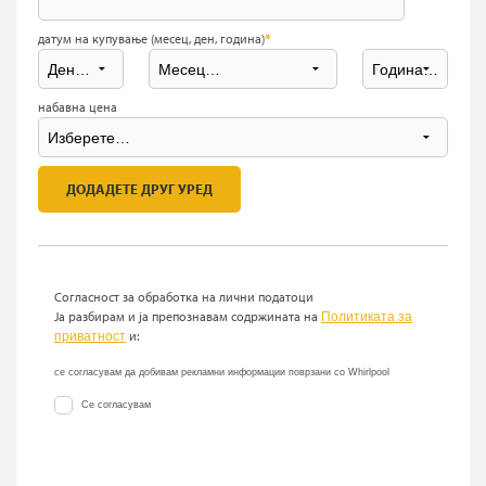
датум на купување (месец, ден, година)
*
набавна цена
ДОДАДЕТЕ ДРУГ УРЕД
Согласност за обработка на лични податоци
Ја разбирам и ја препознавам содржината на
Политиката за
и:
приватност
се согласувам да добивам рекламни информации поврзани со Whirlpool
Се согласувам