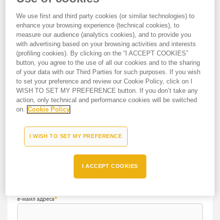
We use first and third party cookies (or similar technologies) to
Број на улица
*
enhance your browsing experience (technical cookies), to
measure our audience (analytics cookies), and to provide you
with advertising based on your browsing activities and interests
поштенски број
*
(profiling cookies). By clicking on the “I ACCEPT COOKIES”
button, you agree to the use of all our cookies and to the sharing
of your data with our Third Parties for such purposes. If you wish
град
*
to set your preference and review our Cookie Policy, click on I
WISH TO SET MY PREFERENCE button. If you don’t take any
action, only technical and performance cookies will be switched
on.
Cookie Policy
држава
Macedonia
Телефонски број
I WISH TO SET MY PREFERENCE
I ACCEPT COOKIES
Мобилен број
*
е-маил адреса
*